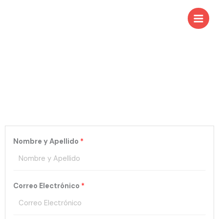
Ir
al
contenido
CONTÁCTATE CON NOSOTROS
Nombre y Apellido
*
Correo Electrónico
*