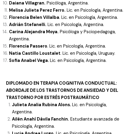
Daiana Villagran.
Psicóloga, Argentina.
Melisa Julieta Perez Ferro.
Lic. en Psicología, Argentina.
Florencia Belen Villalba
. Lic. en Psicología, Argentina.
Adrián Stefanelli.
Lic. en Psicología, Argentina.
Carina Alejandra Moya.
Psicóloga y Psciopedagoga,
Argentina.
Florencia Passero
. Lic. en Psicología, Argentina.
Natia Castillo Loustalet
. Lic. en Psicología, Uruguay.
Sofia Anabel Vega.
Lic. en Psicología, Argentina.
DIPLOMADO
EN TERAPIA COGNITIVA CONDUCTUAL:
ABORDAJE DE LOS TRASTORNOS DE ANSIEDAD Y DEL
TRASTORNO POR ESTRÉS POSTRAUMÁTI
CO
Julieta Analia Rubina Alons.
Lic. en Psicología,
Argentina.
Ailén Anahí Dávila Fanchin.
Estudiante avanzada de
Psicología, Argentina.
Lucia Andrea Lurgo.
Lic. en Psicología, Argentina.